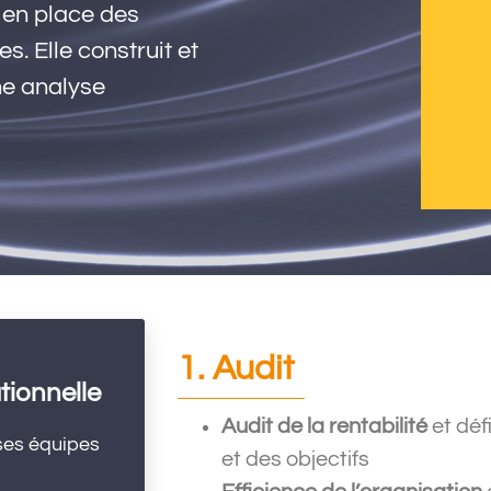
e en place des
s. Elle construit et
une analyse
1. Audit
ionnelle
Audit de la rentabilité
et déf
 ses équipes
et des objectifs