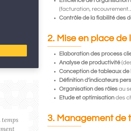
Efficience de l’organisation
(facturation, recouvrement…
Contrôle de la fiabilité des
2. Mise en place de 
Elaboration des process
cl
Analyse de productivité
(de
Conception de tableaux de
Définition d’indicateurs per
Organisation des rôles
au s
Me Daniel
DS Avocats
Etude et optimisation
des c
3. Management de t
à temps
« DS Avocats a eu la chance d
dement
plusieurs années de la coll