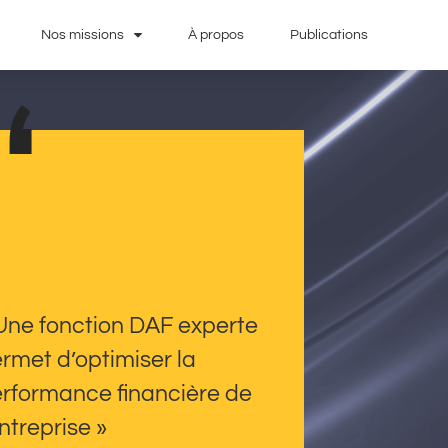
Nos missions
À propos
Publications
Une fonction DAF experte
rmet d’optimiser la
rformance financière de
entreprise »