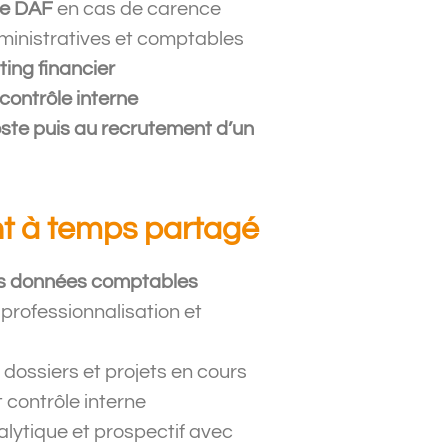
ste DAF
en cas de carence
 nous le poste de
levée de fonds. 
ministratives et comptables
e de l’ensemble de
regard très profe
ting financier
n’avons eu qu’à nous
ont été tr
contrôle interne
s particulièrement de
accompagneme
oste puis au recrutement d’un
e structuration [...].
ommander Marina
»
 à temps partagé
 des données comptables
professionnalisation et
 dossiers et projets
en cours
t contrôle interne
alytique et prospectif avec