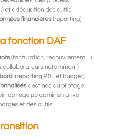
des équipes, des process
) et adéquation des outils
 données financières
(reporting)
la fonction DAF
ients
(facturation, recouvrement…)
s collaborateurs notamment)
 bord
(reporting P&L et budget)
sonnalisés
destinés au pilotage
ein de l’équipe administrative
 Chausse
, Paris
Pré
harges et des outils
ransition
e bénéficier pendant
« Marina a acco
aboration de Marina
phase clé de not