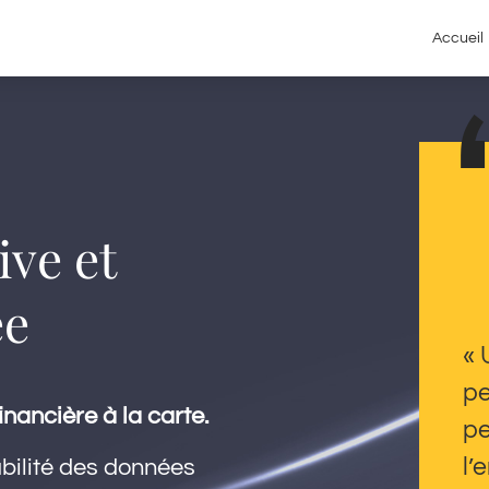
Accueil
ive et
ée
« 
pe
inancière à la carte.
pe
l’
iabilité des données