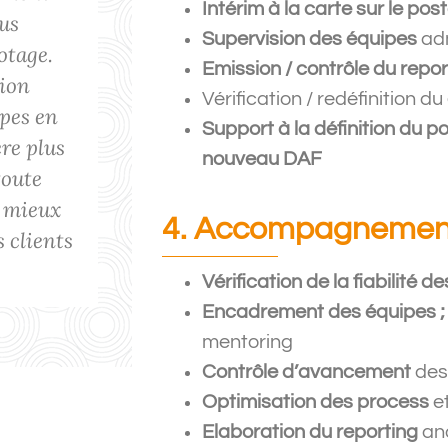
Intérim à la carte sur le po
ous
Consoli qui occupait chez
Supervision des équipes
ad
otage.
Déléguée Générale en charg
Emission / contrôle du repor
xion
l’Administration de DS. Nous 
Vérification / redéfinition du
ipes en
réjouir de son travail et plu
Support à la définition du p
ère plus
sa capacité d’organisation et d
nouveau DAF
toute
Je ne peux donc que rec
e mieux
Consoli. 
4. Accompagnement
 clients
Vérification de la fiabilité
Encadrement des équipes ;
mentoring
Contrôle d’avancement
des
Optimisation des process
e
Elaboration du reporting
an